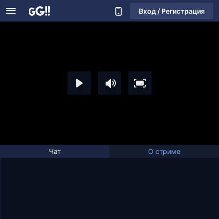
Вход / Регистрация
Чат
О стриме