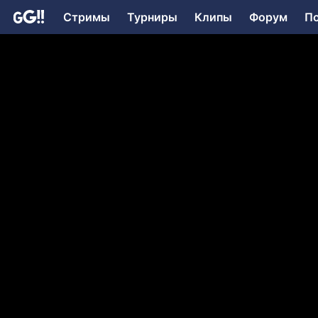
Стримы
Турниры
Клипы
Форум
П