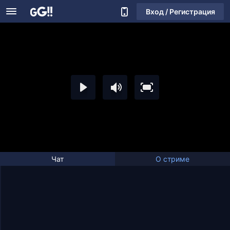
Вход / Регистрация
Чат
О стриме