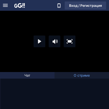
Вход / Регистрация
Чат
О стриме