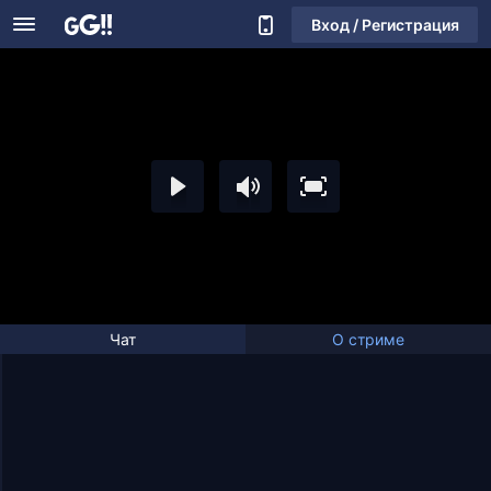
Вход / Регистрация
Чат
О стриме