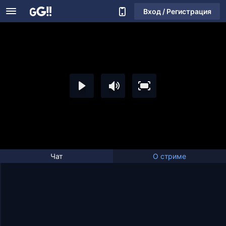
Вход / Регистрация
Чат
О стриме