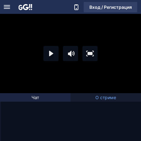
Вход / Регистрация
Чат
О стриме