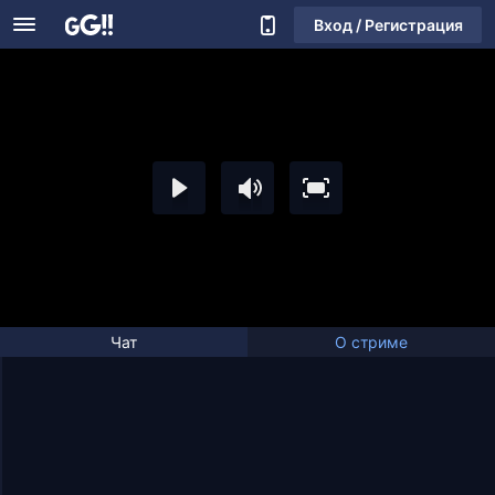
Вход / Регистрация
Чат
О стриме