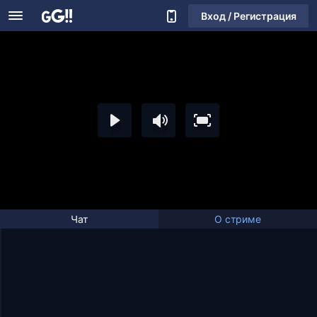
Вход / Регистрация
Чат
О стриме