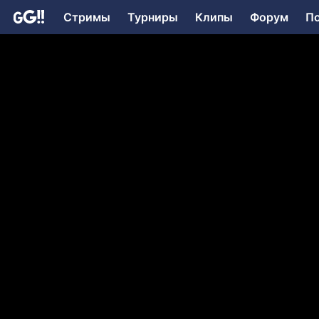
Стримы
Турниры
Клипы
Форум
П