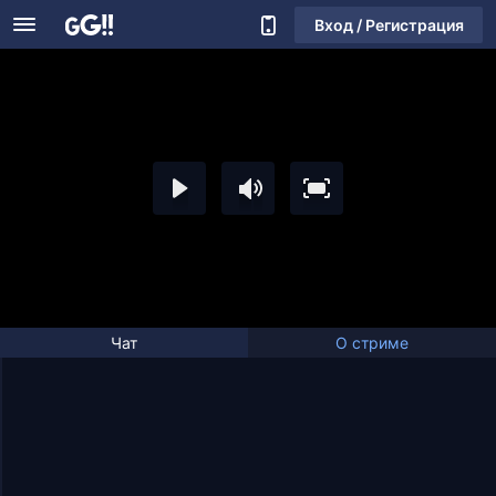
Вход / Регистрация
Чат
О стриме