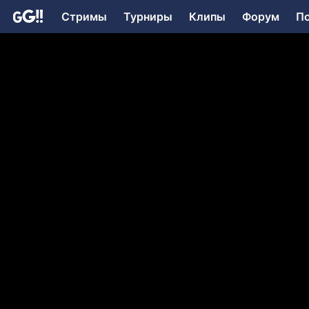
Стримы
Турниры
Клипы
Форум
П