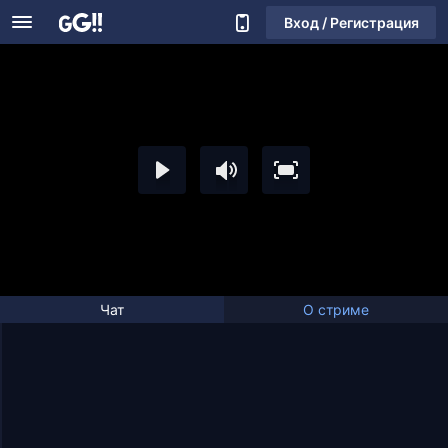
Вход / Регистрация
Чат
О стриме