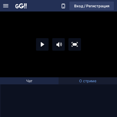
Вход / Регистрация
Чат
О стриме