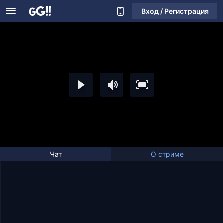
Вход / Регистрация
Чат
О стриме