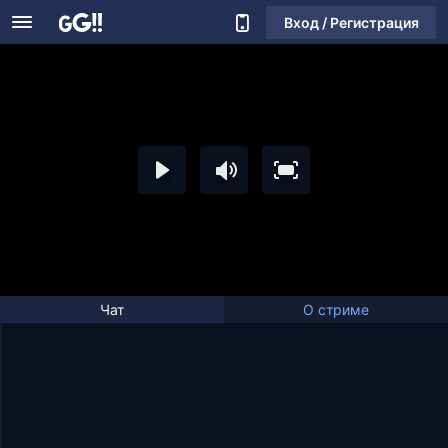
Вход / Регистрация
Чат
О стриме