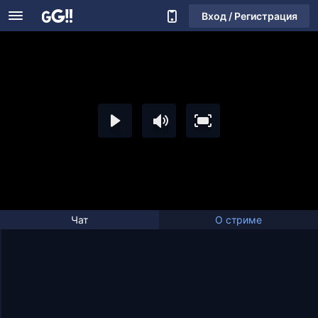
Вход / Регистрация
Чат
О стриме