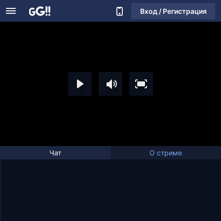
Вход / Регистрация
Чат
О стриме