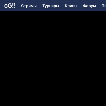
Стримы
Турниры
Клипы
Форум
П