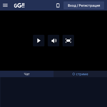
Вход / Регистрация
Чат
О стриме