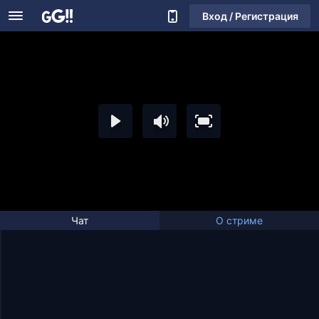
Вход / Регистрация
Чат
О стриме