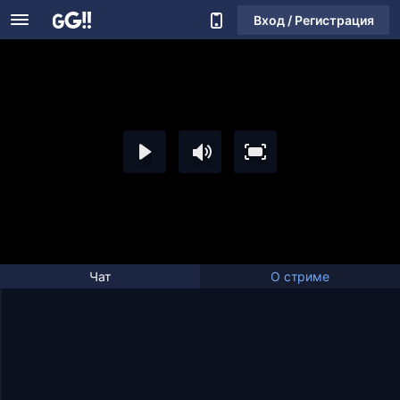
Вход / Регистрация
Чат
О стриме