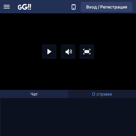
Вход / Регистрация
Чат
О стриме