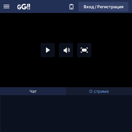
Вход / Регистрация
Чат
О стриме