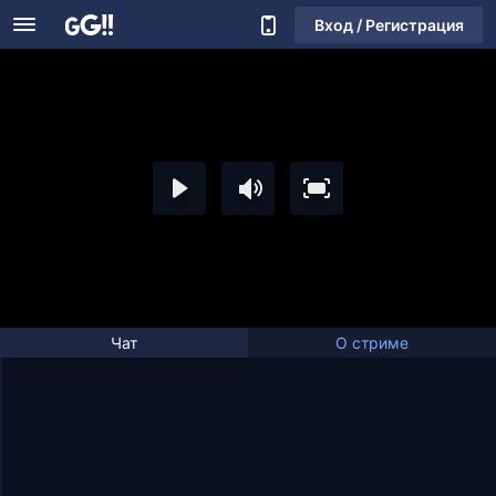
Вход / Регистрация
Чат
О стриме