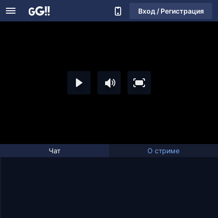
Вход / Регистрация
Чат
О стриме