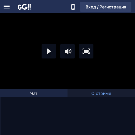
Вход / Регистрация
Чат
О стриме