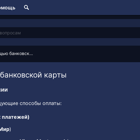
омощь
Оплата с помощью банковской карты
банковской карты
сии
дующие способы оплаты:
 платежей)
Мир
)