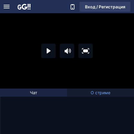
Вход / Регистрация
Чат
О стриме