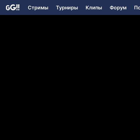
Стримы
Турниры
Клипы
Форум
П