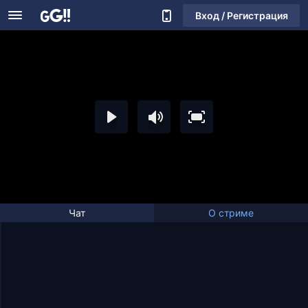
Вход / Регистрация
Чат
О стриме