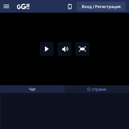
Вход / Регистрация
Чат
О стриме