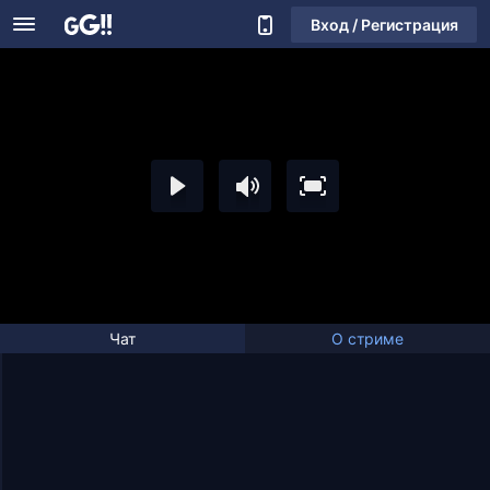
Вход / Регистрация
Чат
О стриме