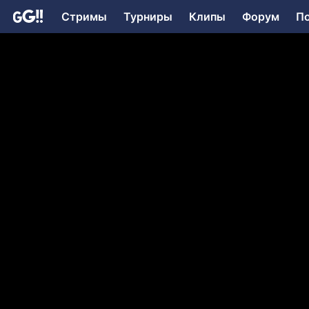
Стримы
Турниры
Клипы
Форум
П