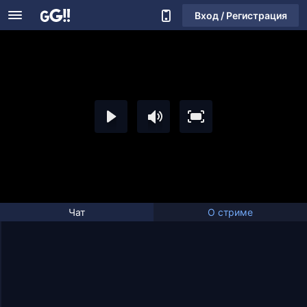
Вход / Регистрация
Чат
О стриме