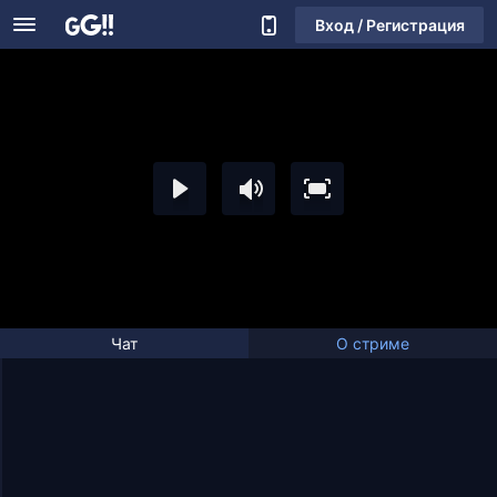
Вход / Регистрация
Чат
О стриме