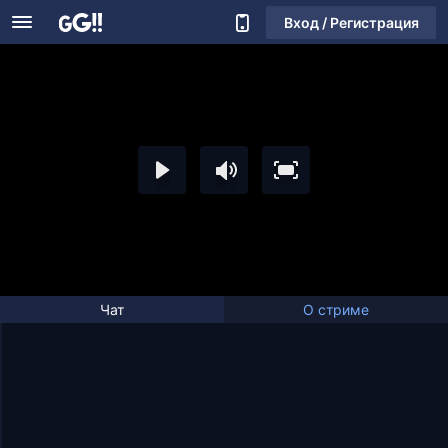
Вход / Регистрация
Чат
О стриме