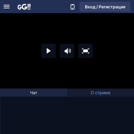
Вход / Регистрация
Чат
О стриме