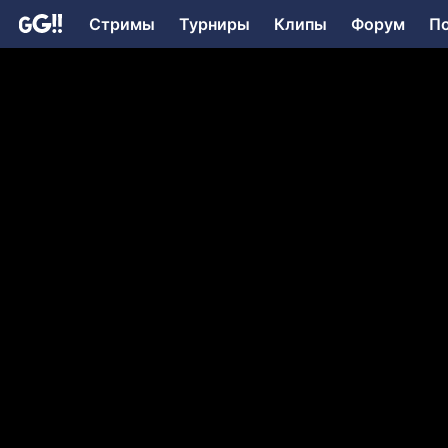
Стримы
Турниры
Клипы
Форум
П