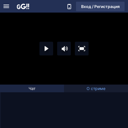
Вход / Регистрация
Чат
О стриме