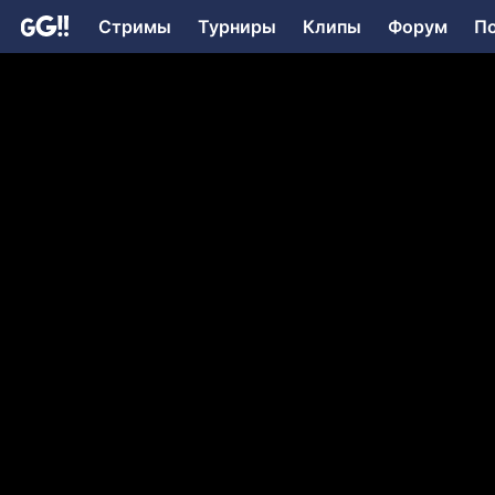
Стримы
Турниры
Клипы
Форум
П