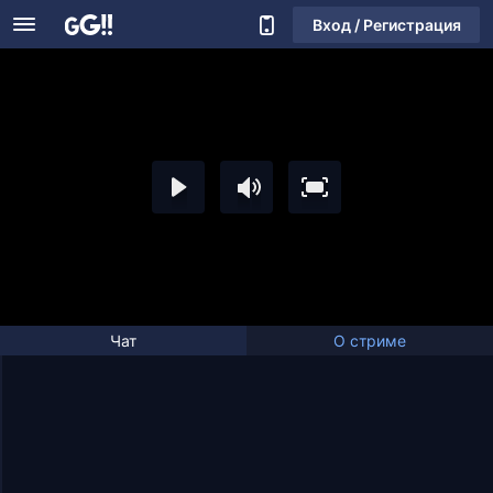
Вход / Регистрация
Чат
О стриме