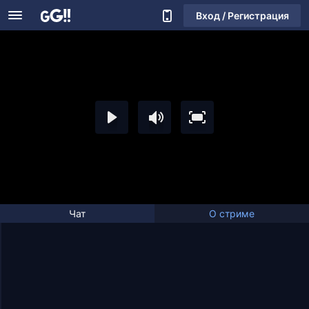
Вход / Регистрация
Чат
О стриме