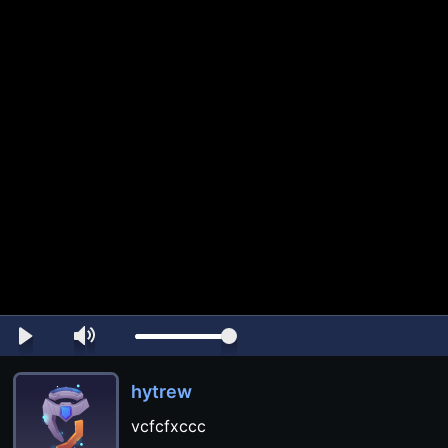
hytrew
vcfcfxccc