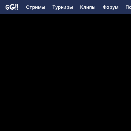
Стримы
Турниры
Клипы
Форум
П