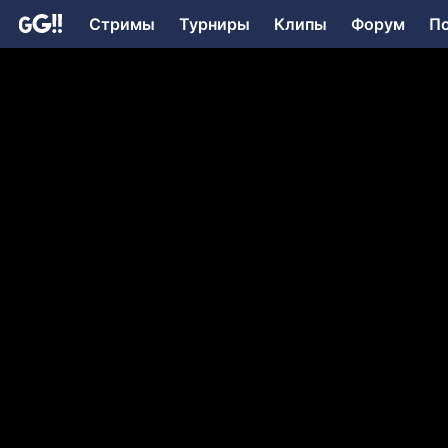
Стримы
Турниры
Клипы
Форум
П