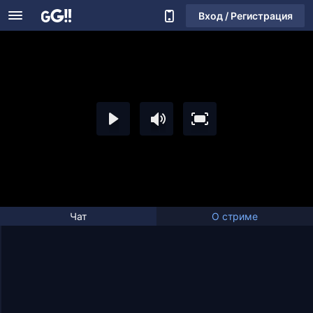
Вход / Регистрация
Чат
О стриме