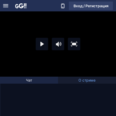
Вход / Регистрация
Чат
О стриме