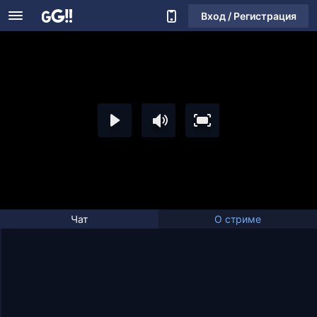
Вход / Регистрация
Чат
О стриме