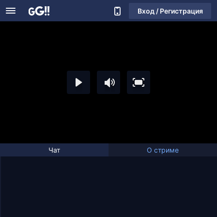
Вход / Регистрация
Чат
О стриме