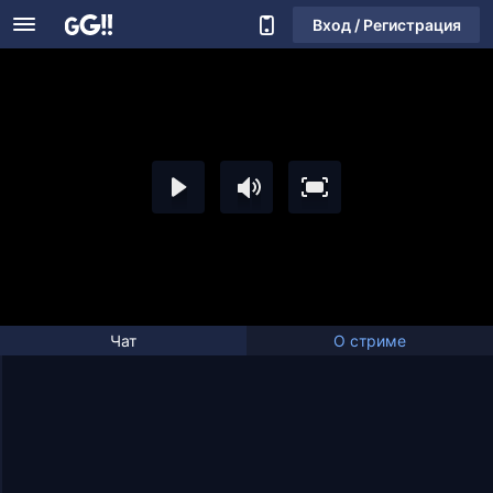
Вход / Регистрация
Чат
О стриме